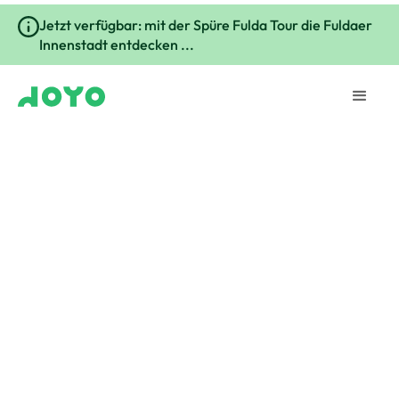
Jetzt verfügbar: mit der Spüre Fulda Tour die Fuldaer
Innenstadt entdecken ...
Städte