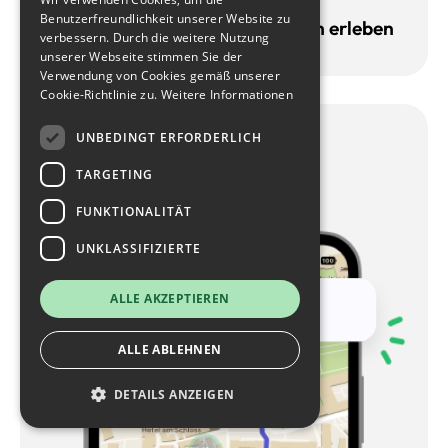
Benutzerfreundlichkeit unserer Website zu
Sehenswürdigkeiten spielerisch erleben
verbessern. Durch die weitere Nutzung
unserer Webseite stimmen Sie der
Verwendung von Cookies gemäß unserer
Cookie-Richtlinie zu.
Weitere Informationen
UNBEDINGT ERFORDERLICH
Integrierte Navigation
von Punkt zu Punkt
TARGETING
FUNKTIONALITÄT
UNKLASSIFIZIERTE
ALLE AKZEPTIEREN
ALLE ABLEHNEN
DETAILS ANZEIGEN